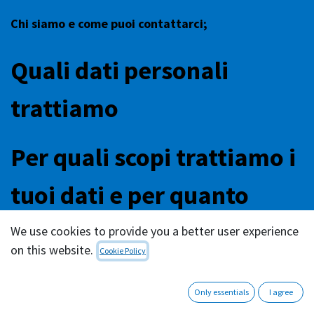
Chi siamo e come puoi contattarci;
Quali dati personali
trattiamo
Per quali scopi trattiamo i
tuoi dati e per quanto
tempo li conserviamo
We use cookies to provide you a better user experience
on this website.
Cookie Policy
Con chi condividiamo i
Only essentials
I agree