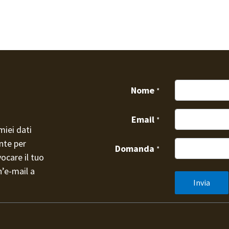
Nome
*
Email
*
miei dati
nte per
Domanda
*
vocare il tuo
’e-mail a
Invia