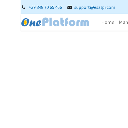
+39 348 70 65 466
support@esalpi.com
Home
Man