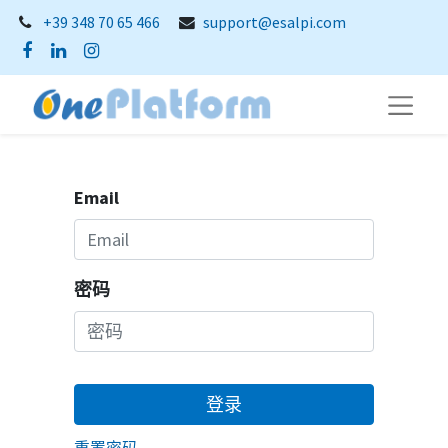
+39 348 70 65 466
support@esalpi.com
Email
密码
登录