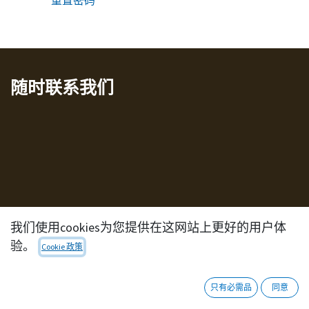
重置密码
随时联系我们
我们使用cookies为您提供在这网站上更好的用户体
我读了​
隐私政策
并同意以电子方式收集和储存我的
验。
Cookie 政策
数据，以便对我的请求作出回应。注：您可以随时撤
销您的同意，请发送电子邮件至
support@esalpi.com
只有必需品
同意
*